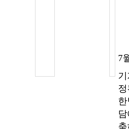
7
기
정
한
담
축