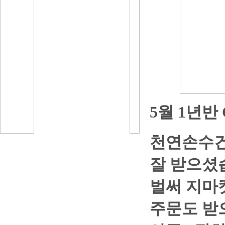
5월 1년반
천연손수건 
잘 받으셨
벌써 지마
주문도 받