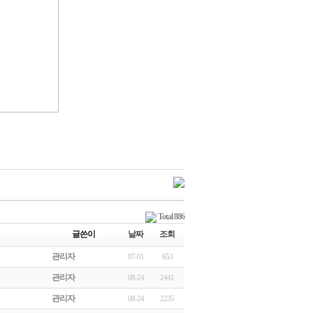
Total 886
글쓴이
날짜
조회
관리자
07-01
653
관리자
08-24
2441
관리자
08-24
2235