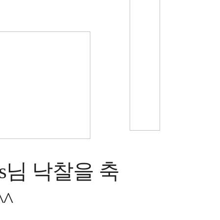
s
님 낙찰을
축
^^