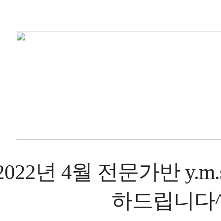
2022
년
4
월 전문가반
y.m.
하드립니다