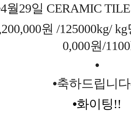
•
4
월
29
일
CERAMIC TILE
,200,000
원
/125000kg/ kg
0,000
원
/1100
•
•
축하드립니다
•
화이팅
!!