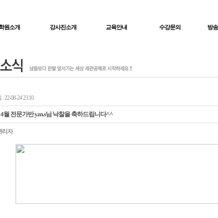
학원소개
강사진소개
교육안내
수강문의
방송
22-08-24 23:10
년 4월 전문가반 y.m.s님 낙찰을 축하드립니다^^
관리자