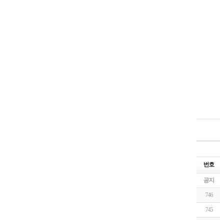
번호
공지
746
745