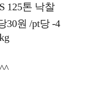
S 125
톤 낙찰
당
30
원
/
pt
당
-4
kg
^^