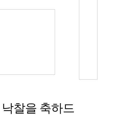
 낙찰을
축하드