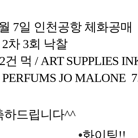
월
7
일 인천공항 체화공매
2
차
3
회 낙찰
2
건 먹
/ ART SUPPLIES IN
PERFUMS JO MALONE 7
축하드립니다
^^
•
화이팅
!!