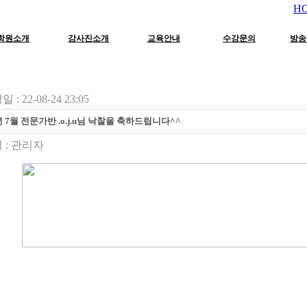
H
학원소개
강사진소개
교육안내
수강문의
방송
 : 22-08-24 23:05
년 7월 전문가반 .o.j.u님 낙찰을 축하드립니다^^
 :
관리자