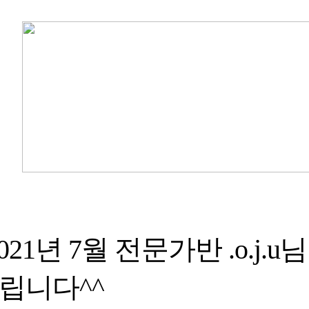
021
년
7
월 전문가반
.
o.j.u
님
립니다
^^