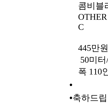
콤비블
OTHER
C
445
만
50
미터
폭
110
•
•
축하드립