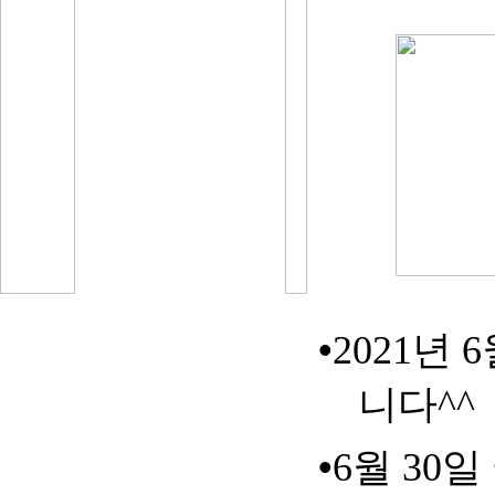
•
2021
년
6
니다
^^
•
6
월
30
일