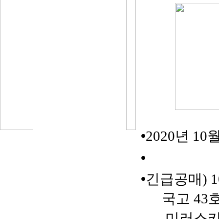
•
2020
년
1
0
•
•
긴급공매
) 
국고
43
미러스