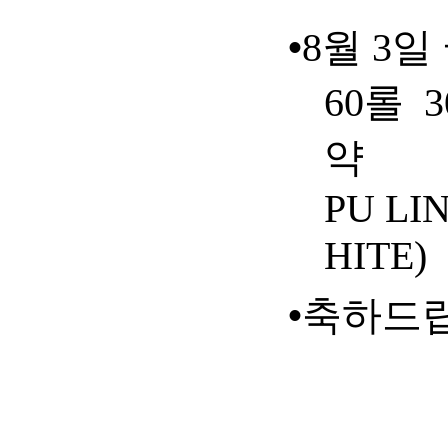
•
8
월
3
일
60
롤
3
약
PU LI
HITE)
•
축하드