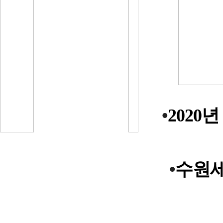
•
2020
년
•
수
원