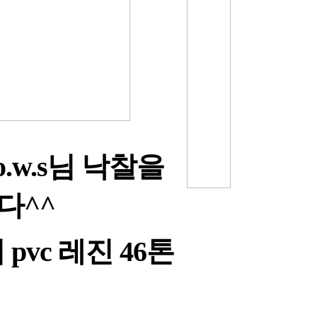
o.w.s
님 낙찰을
다
^^
서
pvc
레진
46
톤