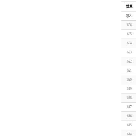
번호
공지
626
625
624
623
622
621
620
619
618
617
616
615
614