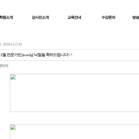
학원소개
강사진소개
교육안내
수강문의
방송
20-04-13 23:10
년 2월 전문가반 jo.w.s님 낙찰을 축하드립니다^^
관리자