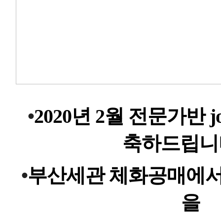
•
2020
년 2
월
전문가반
j
축하드립니
•
부산세관
체화공매에
을