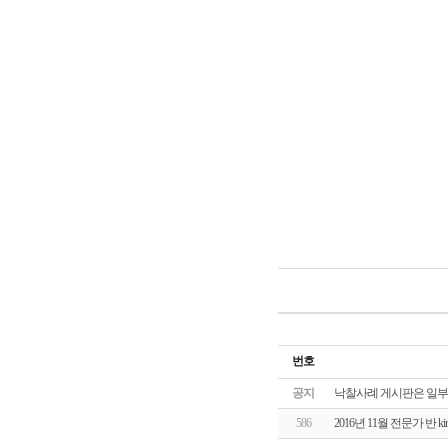
번호
공지
낙찰사례 게시판은 일부
586
2016년 11월 전문가 반 k