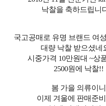
낙찰을 축하드립니다
국고공매로 유명 브랜드 여
대량 낙찰 받으셨네요
시중가격 10만원대 ~상
2500원에 낙찰!!
봄 가을 의류이니
이제 겨울에 판매준