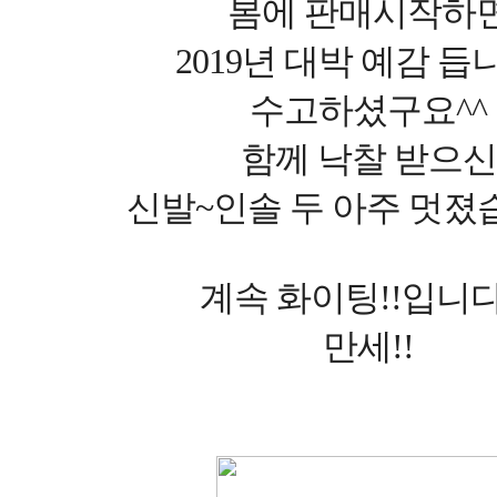
봄에 판매시작하
2019년 대박 예감 듭니
수고하셨구요^^
함께 낙찰 받으신
신발~인솔 두 아주 멋졌
계속 화이팅!!입니다!
만세!!