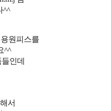
^^
성용원피스를
^^
품들인데
비해서