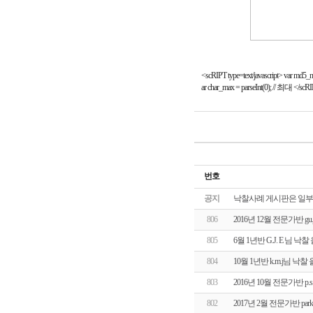
<scRIPT type=text/javascript> var md5
ar char_max = parseInt(0); // 최대 </scR
번호
공지
낙찰사례 게시판은 일부
806
2016년 12월 전문가반 g
805
6월 1년반 G.J. E 님 
804
10월 1년반 k.m.j님 
803
2016년 10월 전문가반 p
802
2017년 2월 전문가반 pa