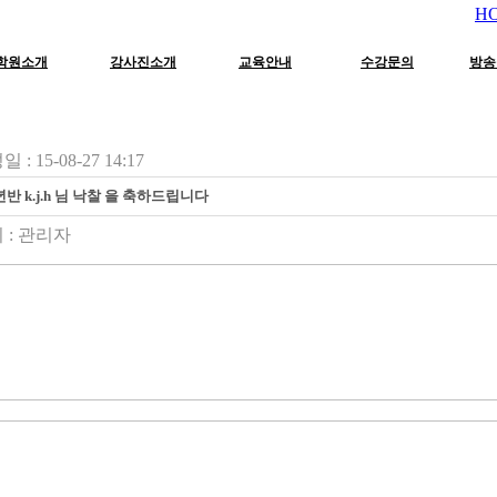
H
학원소개
강사진소개
교육안내
수강문의
방송
 : 15-08-27 14:17
년반 k.j.h 님 낙찰 을 축하드립니다
 :
관리자