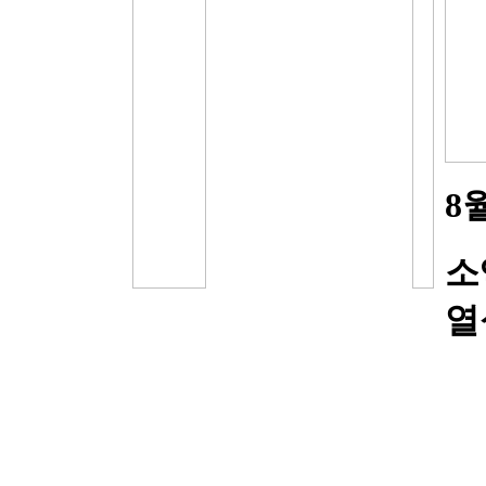
8
소
열