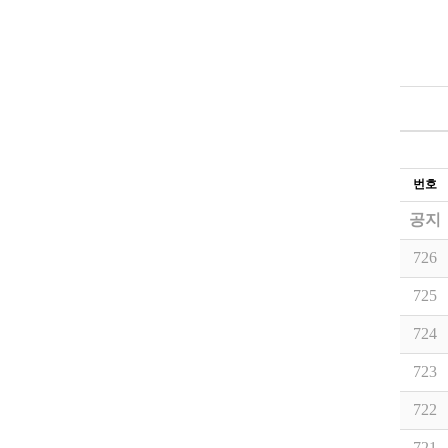
번호
공지
726
725
724
723
722
721