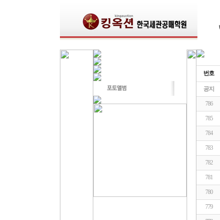
번호
공지
786
785
784
783
782
781
780
779