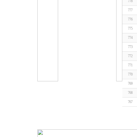
778
777
776
775
774
773
772
771
770
769
768
767