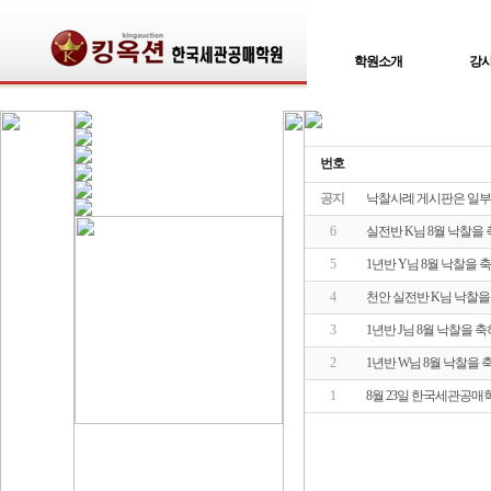
학원소개
강
번호
공지
낙찰사례 게시판은 일부
6
실전반 K님 8월 낙찰을
5
1년반 Y님 8월 낙찰을 
4
천안 실전반 K님 낙찰을
3
1년반 J님 8월 낙찰을 
2
1년반 W님 8월 낙찰을
1
8월 23일 한국세관공매