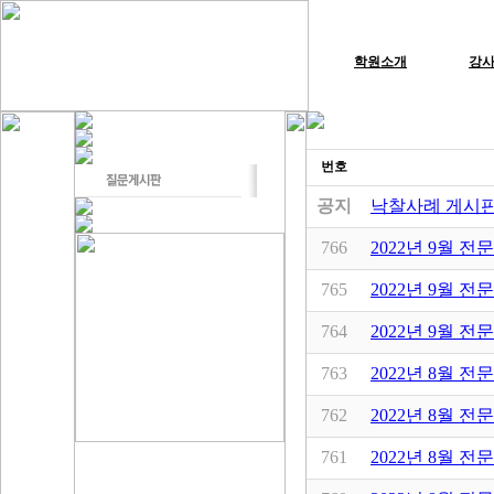
학원소개
강
번호
공지
낙찰사례 게시판
766
2022년 9월 전
765
2022년 9월 전
764
2022년 9월 
763
2022년 8월 전
762
2022년 8월 전
761
2022년 8월 전