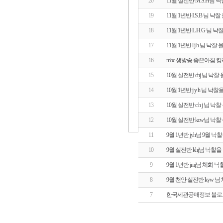
20
11월 실전반 M.S.H님
19
11월 1년반 I.S.B 님 
18
11월 1년반 L.H.G 님
17
11월 1년반 l.j.h 님 
16
mbc 생방송 좋은아침 
15
10월 실전반 chj 님 낙
14
10월 1년반 j y h 님 
13
10월 실전반 c h j 님 
12
10월 실전반 kcw님 
11
9월 1년반 jyh님 9월 
10
9월 실전반 khj님 낙찰
9
9월 1년반 jmj님 체화
8
9월 천안 실전반 kyw 
7
한국세관공매정보 블로