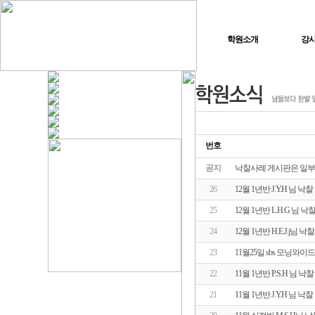
학원소개
강
번호
공지
낙찰사례 게시판은 일부
26
12월 1년반 J.Y.H 님 
25
12월 1년반 L.H.G 님 
24
12월 1년반 H.E.J.j님 
23
11월25일 sbs 모닝와이
22
11월 1년반 P.S.H 님
21
11월 1년반 J.Y.H 님 