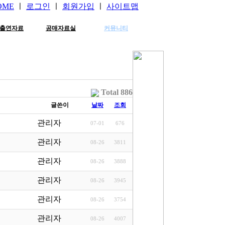
OME
ㅣ
로그인
ㅣ
회원가입
ㅣ
사이트맵
출연자료
공매자료실
커뮤니티
Total 886
글쓴이
날짜
조회
관리자
07-01
676
관리자
08-26
3811
관리자
08-26
3888
관리자
08-26
3945
관리자
08-26
3754
관리자
08-26
4007