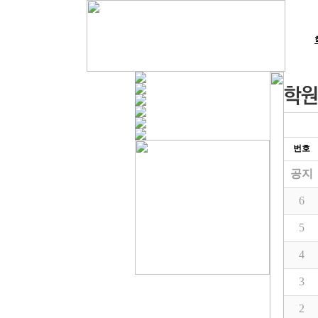
번호
공지
6
5
4
3
2