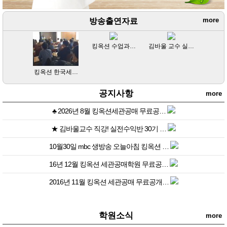
방송출연자료
more
킹옥션 수업과…
김바울 교수 실…
킹옥션 한국세…
공지사항
more
♣ 2026년 8월 킹옥션세관공매 무료공…
★ 김바울교수 직강! 실전수익반 30기 …
10월30일 mbc 생방송 오늘아침 킹옥션 …
16년 12월 킹옥션 세관공매학원 무료공…
2016년 11월 킹옥션 세관공매 무료공개…
학원소식
more